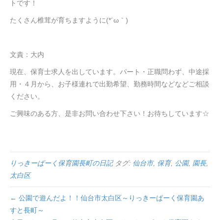
トです！
たくさん椎茸が育ちますように(*´ω｀)
文責：大内
現在、保育士求人を出しています。パート・正職問わず、中途採
用・４月から、お子様連れで出勤希望、勤務時間などなどご相談
ください。
ご興味のある方、是非お問い合わせ下さい！お待ちしています☆
りっきーぱーく保育園長町の日記
タグ:
仙台市
,
保育
,
公園
,
園長
,
太白区
← 公園で遊んだよ！！仙台市太白区～りっきーぱーく保育園あ
すと長町～