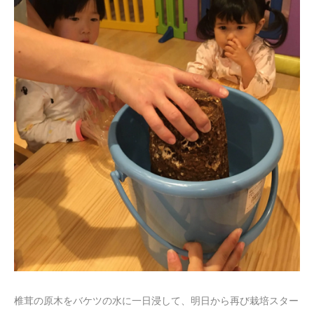
椎茸の原木をバケツの水に一日浸して、明日から再び栽培スター