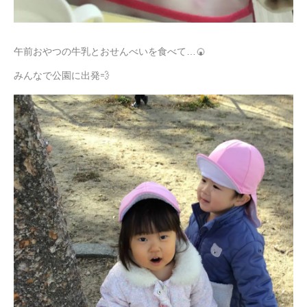
午前おやつの牛乳とおせんべいを食べて…🍘
みんなで公園に出発💨