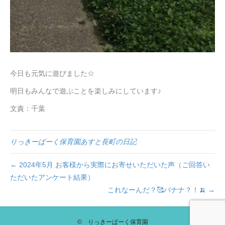
今日も元気に遊びました☆
明日もみんなで遊ぶことを楽しみにしています♪
文責：千葉
りっきーぱーく保育園あすと長町の日記
← 2024年5月 お客様から実際にお寄せいただいた声（ご回答い
ただいたアンケート結果）
これなーんだ？🥰バナナ？！🍌 →
© りっきーぱーく保育園