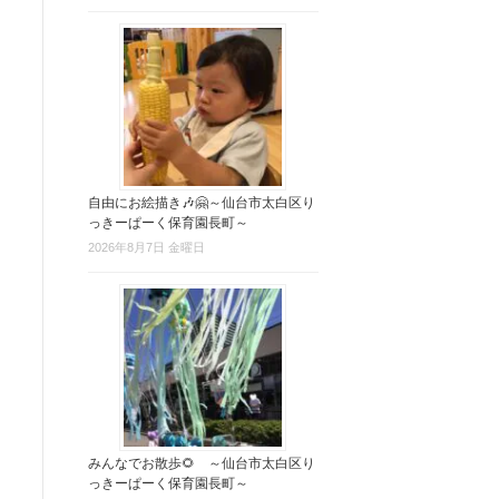
自由にお絵描き🎶🤗～仙台市太白区り
っきーぱーく保育園長町～
2026年8月7日 金曜日
みんなでお散歩🌻 ～仙台市太白区り
っきーぱーく保育園長町～