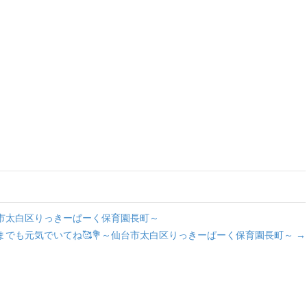
台市太白区りっきーぱーく保育園長町～
までも元気でいてね🥰💐～仙台市太白区りっきーぱーく保育園長町～ →