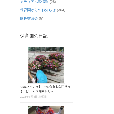
メディア掲載情報
(28)
保育園からのお知らせ
(304)
園長交流会
(5)
保育園の日記
つめた～い🍧!! ～仙台市太白区りっ
きーぱーく保育園長町～
2026年8月8日 土曜日