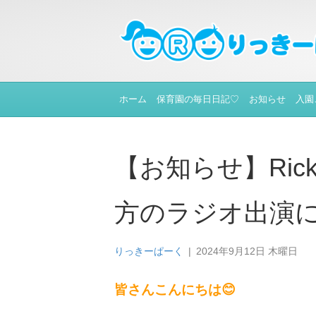
ホーム
保育園の毎日日記♡
お知らせ
入園
【お知らせ】Ri
方のラジオ出演
りっきーぱーく
|
2024年9月12日 木曜日
皆さんこんにちは😊