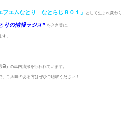
エフエムなとり なとらじ８０１」
として生まれ変わり、
とりの情報ラジオ”
を合言葉に、
ます。
🚍」
の車内清掃を行われています。
で、ご興味のある方はぜひご聴取ください！