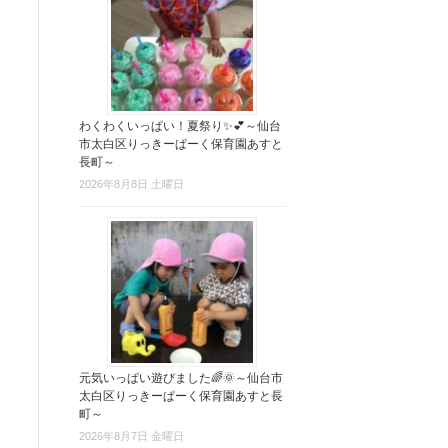
わくわくいっぱい！夏祭り✨💕～仙台
市太白区りっきーぱーく保育園あすと
長町～
2026年8月8日 土曜日
元気いっぱい遊びました🌈🌞～仙台市
太白区りっきーぱーく保育園あすと長
町～
2026年8月7日 金曜日