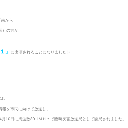
町南から
者）の方が、
１」
に出演されることになりました✨
は、
情報を市民に向けて放送し、
4月10日に周波数80.1ＭＨｚで臨時災害放送局として開局されました。