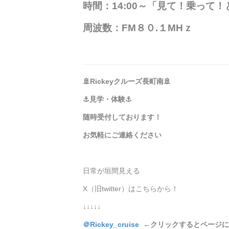
時間：14:00～「見て！乗って
周波数：FM８０.１MHｚ
🚢Rickey
クルーズ長町南
🚢
⚓
見学・体験
⚓
随時受付しております！
お気軽にご連絡ください
日常が垣間見える
X（旧twitter）はこちらから！
↓↓↓↓↓
＠Rickey_cruise
←
クリックするとページに