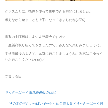
クラスごとに、指先を使って集中できる時間にしました。
考えながら遊ぶことも上手になってきましたね(≧▽≦)
来週の土曜日はいよいよ発表会です🎶✨
一生懸命取り組んできましたので、みんなで楽しみましょうね。
本番前最後の１週間、元気に過ごしましょうね、週末はごゆっく
りお過ごしください(‘ω’)ノ
文責：石田
りっきーぱーく保育園長町の日記
← 秋の木の実がいっぱい🌱👀✨～仙台市太白区りっきーぱーく保