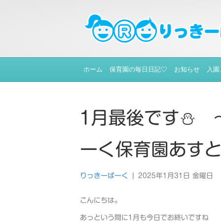
ホーム
保育園の毎日日記♡
お知らせ
入園
1月最後です⛄ 
ーく保育園あす
りっきーぱーく
|
2025年1月31日 金曜日
こんにちは。
あっという間に1月も今日でお終いですね