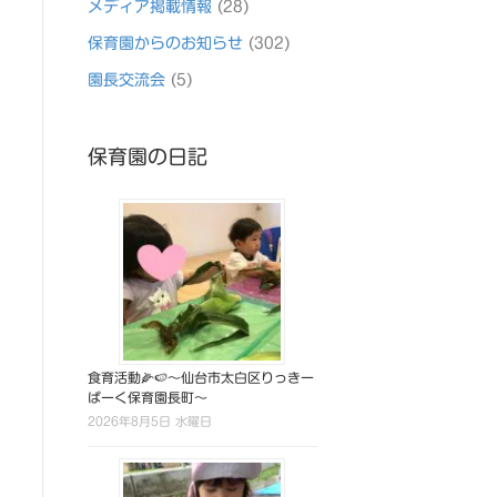
メディア掲載情報
(28)
保育園からのお知らせ
(302)
園長交流会
(5)
保育園の日記
食育活動🌽🍉～仙台市太白区りっきー
ぱーく保育園長町～
2026年8月5日 水曜日