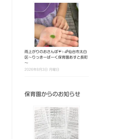
雨上がりのおさんぽ☔✨🌈仙台市太白
区～りっきーぱーく保育園あすと長町
～
2026年8月3日 月曜日
保育園からのお知らせ