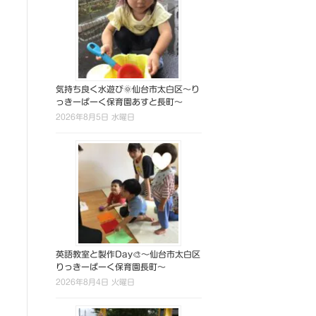
気持ち良く水遊び🌞仙台市太白区～り
っきーぱーく保育園あすと長町～
2026年8月5日 水曜日
英語教室と製作Day🎨～仙台市太白区
りっきーぱーく保育園長町～
2026年8月4日 火曜日