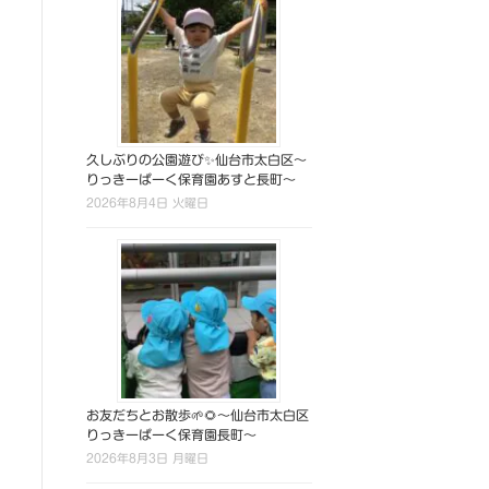
久しぶりの公園遊び✨仙台市太白区～
りっきーぱーく保育園あすと長町～
2026年8月4日 火曜日
お友だちとお散歩🌱🌻～仙台市太白区
りっきーぱーく保育園長町～
2026年8月3日 月曜日