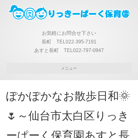
お気軽にお問合せ下さい
長町 TEL022-395-7191
あすと長町 TEL022-797-0947
メニュー
ぽかぽかなお散歩日和🌞
🌷～仙台市太白区りっき
ーぱーく保育園あすと長