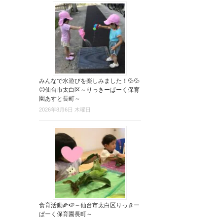
みんなで水遊びを楽しみました！💦💦
😊仙台市太白区～りっきーぱーく保育
園あすと長町～
2026年8月6日 木曜日
食育活動🌽🍉～仙台市太白区りっきー
ぱーく保育園長町～