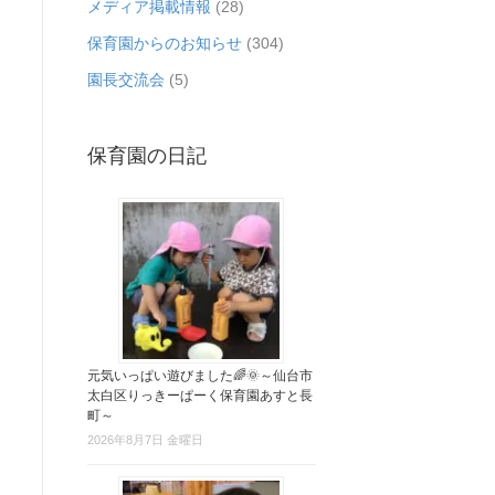
メディア掲載情報
(28)
保育園からのお知らせ
(304)
園長交流会
(5)
保育園の日記
元気いっぱい遊びました🌈🌞～仙台市
太白区りっきーぱーく保育園あすと長
町～
2026年8月7日 金曜日