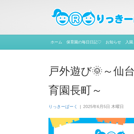
ホーム
保育園の毎日日記♡
お知らせ
入園
戸外遊び🌞～仙
育園長町～
りっきーぱーく
|
2025年6月5日 木曜日