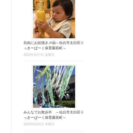
自由にお絵描き🎶🤗～仙台市太白区り
っきーぱーく保育園長町～
2026年8月7日 金曜日
みんなでお散歩🌻 ～仙台市太白区り
っきーぱーく保育園長町～
2026年8月6日 木曜日