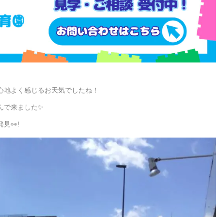
心地よく感じるお天気でしたね！
んで来ました✨
見👀!