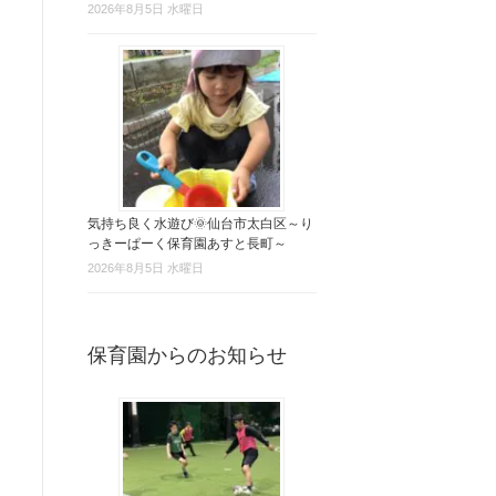
2026年8月5日 水曜日
気持ち良く水遊び🌞仙台市太白区～り
っきーぱーく保育園あすと長町～
2026年8月5日 水曜日
保育園からのお知らせ