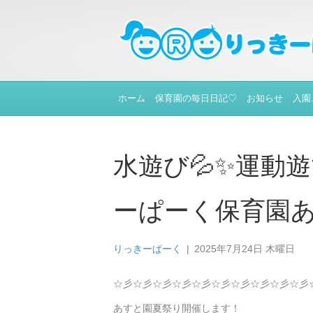
ホーム
保育園の毎日日記♡
お知らせ
入園
水遊び💦✨運動
ーぱーく保育園
りっきーぱーく
|
2025年7月24日 木曜日
☆彡☆彡☆彡☆彡☆彡☆彡☆彡☆彡☆彡☆彡
あすと園夏祭り開催します！