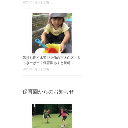
2026年8月5日 水曜日
気持ち良く水遊び🌞仙台市太白区～り
っきーぱーく保育園あすと長町～
2026年8月5日 水曜日
保育園からのお知らせ