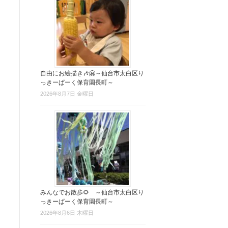
自由にお絵描き🎶🤗～仙台市太白区り
っきーぱーく保育園長町～
2026年8月7日 金曜日
みんなでお散歩🌻 ～仙台市太白区り
っきーぱーく保育園長町～
2026年8月6日 木曜日