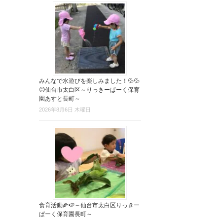
みんなで水遊びを楽しみました！💦💦
😊仙台市太白区～りっきーぱーく保育
園あすと長町～
2026年8月6日 木曜日
食育活動🌽🍉～仙台市太白区りっきー
ぱーく保育園長町～