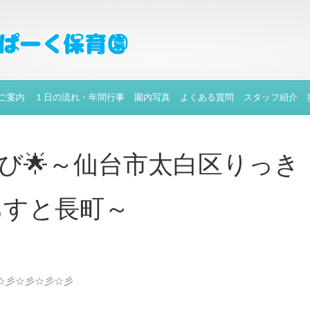
ご案内
１日の流れ・年間行事
園内写真
よくある質問
スタッフ紹介
遊び🌟～仙台市太白区りっき
あすと長町～
☆彡☆彡☆彡☆彡