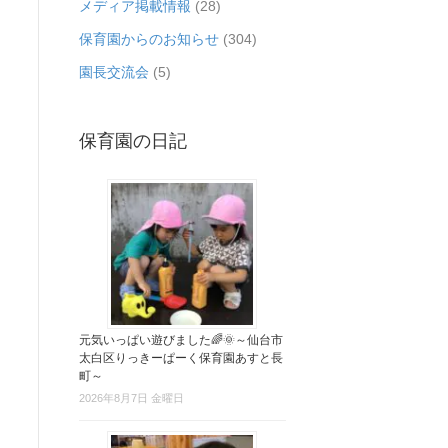
メディア掲載情報
(28)
保育園からのお知らせ
(304)
園長交流会
(5)
保育園の日記
元気いっぱい遊びました🌈🌞～仙台市
太白区りっきーぱーく保育園あすと長
町～
2026年8月7日 金曜日