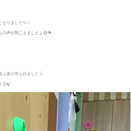
なりました💦✨
の声が聞こえましたよ😄🌟
ぶ姿が見られました🎈
🍃