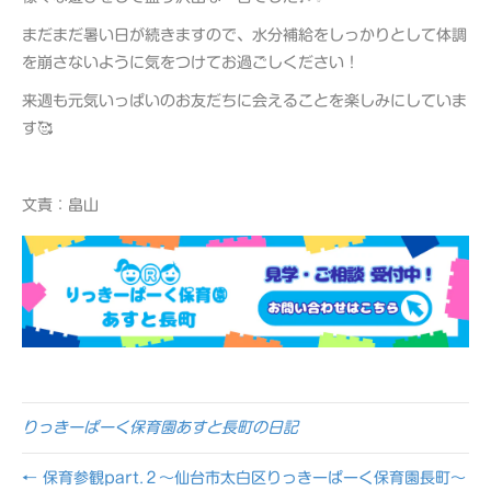
まだまだ暑い日が続きますので、水分補給をしっかりとして体調
を崩さないように気をつけてお過ごしください！
来週も元気いっぱいのお友だちに会えることを楽しみにしていま
す🥰
文責：畠山
りっきーぱーく保育園あすと長町の日記
← 保育参観part.２～仙台市太白区りっきーぱーく保育園長町～