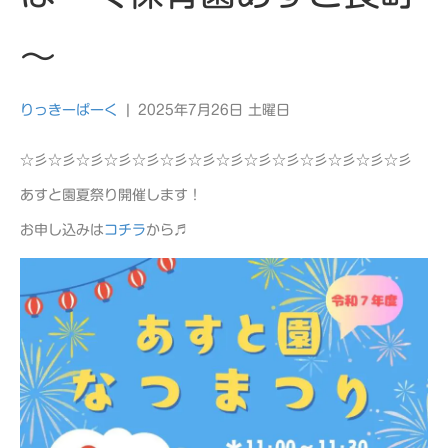
～
りっきーぱーく
|
2025年7月26日 土曜日
☆彡☆彡☆彡☆彡☆彡☆彡☆彡☆彡☆彡☆彡☆彡☆彡☆彡☆彡
あすと園夏祭り開催します！
お申し込みは
コチラ
から♬