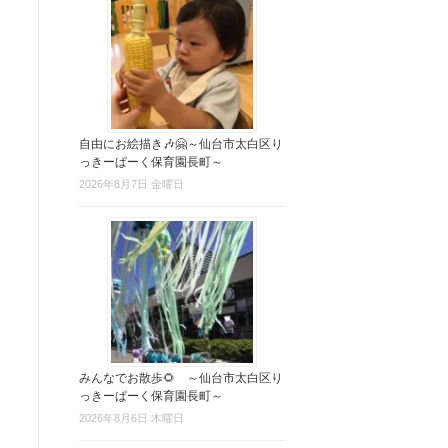
自由にお絵描き🎶🤗～仙台市太白区り
っきーぱーく保育園長町～
2026年8月7日 金曜日
みんなでお散歩🌻 ～仙台市太白区り
っきーぱーく保育園長町～
2026年8月6日 木曜日