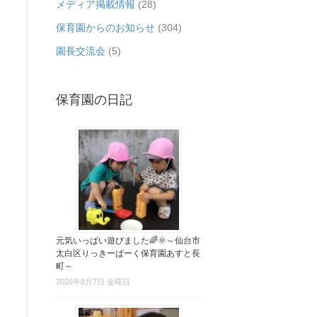
メディア掲載情報
(28)
保育園からのお知らせ
(304)
園長交流会
(5)
保育園の日記
元気いっぱい遊びました🌈🌞～仙台市
太白区りっきーぱーく保育園あすと長
町～
2026年8月7日 金曜日