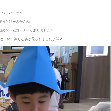
ニワニパニック、
ほっとけーきかさね、
山のゲームコーナーがありました✨
と一緒に楽しむ姿が見られましたよ🤭💕