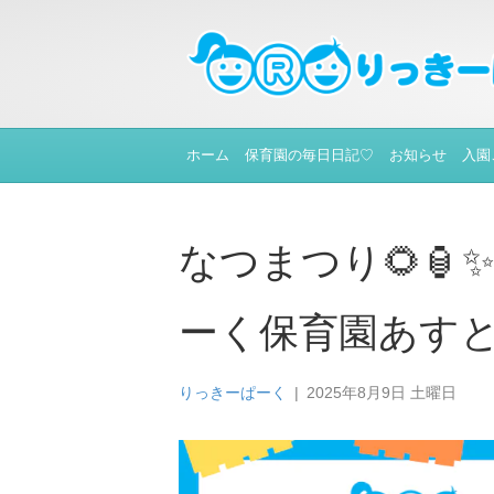
ホーム
保育園の毎日日記♡
お知らせ
入園
なつまつり🌻
ーく保育園あす
りっきーぱーく
|
2025年8月9日 土曜日