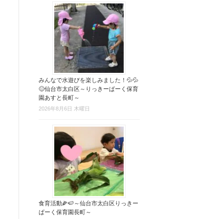
みんなで水遊びを楽しみました！💦💦
😊仙台市太白区～りっきーぱーく保育
園あすと長町～
2026年8月6日 木曜日
食育活動🌽🍉～仙台市太白区りっきー
ぱーく保育園長町～