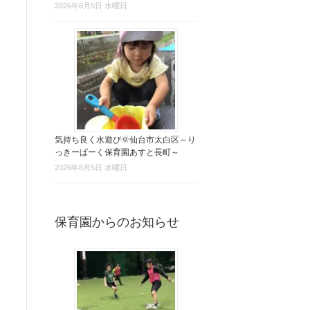
2026年8月5日 水曜日
気持ち良く水遊び🌞仙台市太白区～り
っきーぱーく保育園あすと長町～
2026年8月5日 水曜日
保育園からのお知らせ