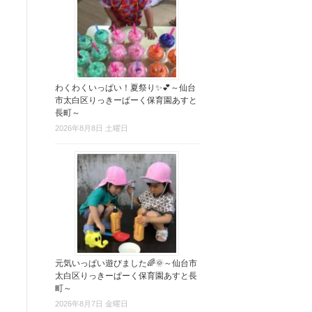
わくわくいっぱい！夏祭り✨💕～仙台
市太白区りっきーぱーく保育園あすと
長町～
2026年8月8日 土曜日
元気いっぱい遊びました🌈🌞～仙台市
太白区りっきーぱーく保育園あすと長
町～
2026年8月7日 金曜日