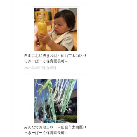
自由にお絵描き🎶🤗～仙台市太白区り
っきーぱーく保育園長町～
2026年8月7日 金曜日
みんなでお散歩🌻 ～仙台市太白区り
っきーぱーく保育園長町～