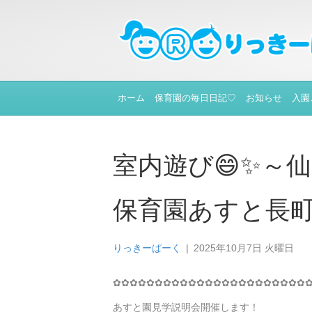
ホーム
保育園の毎日日記♡
お知らせ
入園
室内遊び😄✨～
保育園あすと長
りっきーぱーく
|
2025年10月7日 火曜日
✿✿✿✿✿✿✿✿✿✿✿✿✿✿✿✿✿✿✿✿✿✿✿
あすと園見学説明会開催します！