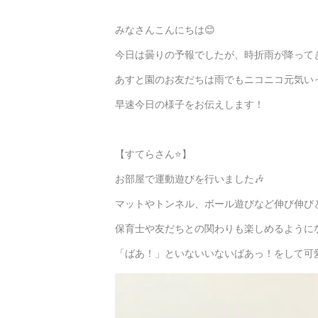
みなさんこんにちは😊
今日は曇りの予報でしたが、時折雨が降ってき
あすと園のお友だちは雨でもニコニコ元気いっぱ
早速今日の様子をお伝えします！
【すてらさん⭐】
お部屋で運動遊びを行いました🎶
マットやトンネル、ボール遊びなど伸び伸び
保育士や友だちとの関わりも楽しめるように
「ばあ！」といないいないばあっ！をして可愛