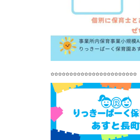
✿✿✿✿✿✿✿✿✿✿✿✿✿✿✿✿✿✿✿✿✿✿✿