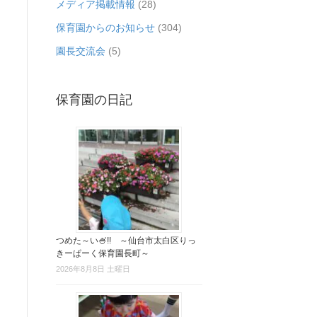
メディア掲載情報
(28)
保育園からのお知らせ
(304)
園長交流会
(5)
保育園の日記
つめた～い🍧!! ～仙台市太白区りっ
きーぱーく保育園長町～
2026年8月8日 土曜日