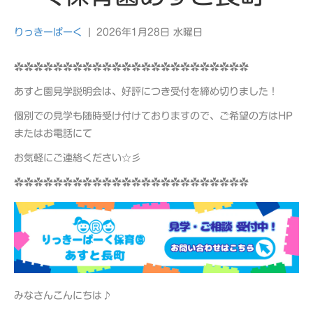
りっきーぱーく
|
2026年1月28日 水曜日
✿✿✿✿✿✿✿✿✿✿✿✿✿✿✿✿✿✿✿✿✿✿✿✿
あすと園見学説明会は、好評につき受付を締め切りました！
個別での見学も随時受け付けておりますので、ご希望の方はHP
またはお電話にて
お気軽にご連絡ください☆彡
✿✿✿✿✿✿✿✿✿✿✿✿✿✿✿✿✿✿✿✿✿✿✿✿
みなさんこんにちは♪