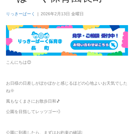
りっきーぱーく
|
2026年2月13日 金曜日
こんにちは😊
お日様の日差しがぽかぽかと感じるほどの心地よいお天気でした
ね🌞
風もなくまさにお散歩日和🎵
公園を目指してレッツゴー💨
公園に到着したら、まずはお約束の確認❕