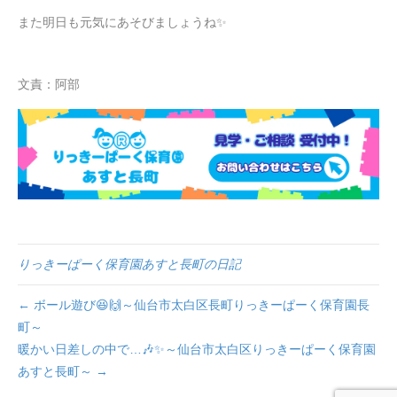
また明日も元気にあそびましょうね✨
文責：阿部
りっきーぱーく保育園あすと長町の日記
← ボール遊び😆🙌～仙台市太白区長町りっきーぱーく保育園長
町～
暖かい日差しの中で…🎶✨～仙台市太白区りっきーぱーく保育園
あすと長町～ →