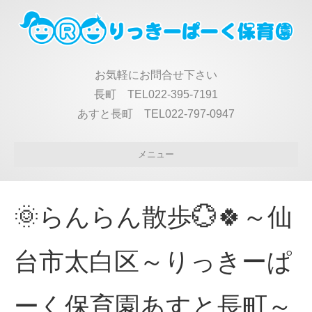
お気軽にお問合せ下さい
長町 TEL022-395-7191
あすと長町 TEL022-797-0947
メニュー
🌞らんらん散歩💮🍀～仙
台市太白区～りっきーぱ
ーく保育園あすと長町～