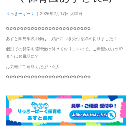
りっきーぱーく
|
2026年2月17日 火曜日
✿✿✿✿✿✿✿✿✿✿✿✿✿✿✿✿✿✿✿✿✿✿✿✿
あすと園見学説明会は、好評につき受付を締め切りました！
個別での見学も随時受け付けておりますので、ご希望の方はHP
またはお電話にて
お気軽にご連絡ください☆彡
✿✿✿✿✿✿✿✿✿✿✿✿✿✿✿✿✿✿✿✿✿✿✿✿