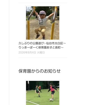
久しぶりの公園遊び✨仙台市太白区～
りっきーぱーく保育園あすと長町～
2026年8月4日 火曜日
保育園からのお知らせ