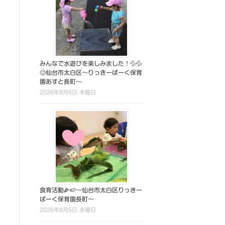
みんなで水遊びを楽しみました！💦💦
😊仙台市太白区～りっきーぱーく保育
園あすと長町～
2026年8月6日 木曜日
食育活動🌽🍉～仙台市太白区りっきー
ぱーく保育園長町～
2026年8月5日 水曜日