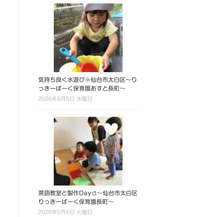
気持ち良く水遊び🌞仙台市太白区～り
っきーぱーく保育園あすと長町～
2026年8月5日 水曜日
英語教室と製作Day🎨～仙台市太白区
りっきーぱーく保育園長町～
2026年8月4日 火曜日