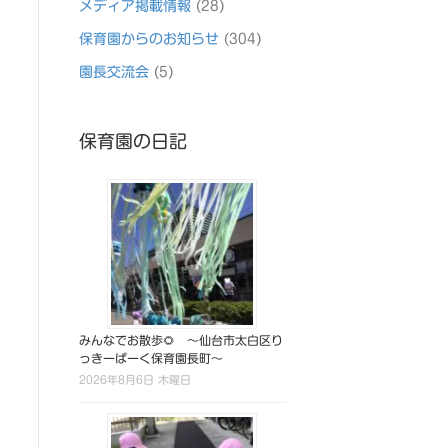
メディア掲載情報
(28)
保育園からのお知らせ
(304)
園長交流会
(5)
保育園の日記
みんなでお散歩🌻 ～仙台市太白区り
っきーぱーく保育園長町～
2026年8月6日 木曜日