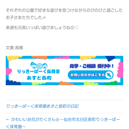
それぞれの公園で好きな遊びを見つけながらのびのびと過ごした
お子さまたちでした🎶
来週も元気いっぱい遊びましょうね😊♡
文責:高橋
りっきーぱーく保育園あすと長町の日記
← かわいいお花がたくさん🌼～仙台市太白区長町りっきーぱー
く保育園～