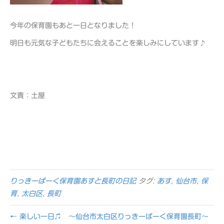
今年の保育園もあと一日となりました！
明日も元気な子どもたちに会えることを楽しみにしています♪
文責：土屋
りっきーぱーく保育園あすと長町の日記
タグ:
あす
,
仙台市
,
保
育
,
太白区
,
長町
← 楽しい一日♫ ～仙台市太白区りっきーぱーく保育園長町～