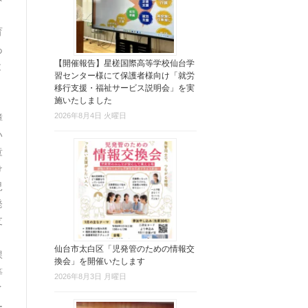
く
育
あ
【開催報告】星槎国際高等学校仙台学
と
習センター様にて保護者様向け「就労
移行支援・福祉サービス説明会」を実
」
施いたしました
2026年8月4日 火曜日
障
い
童
け
児
発
支
・
仙台市太白区「児発管のための情報交
課
換会」を開催いたします
等
2026年8月3日 月曜日
イ
ー