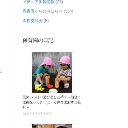
メディア掲載情報
(28)
保育園からのお知らせ
(304)
園長交流会
(5)
保育園の日記
し
元気いっぱい遊びました🌈🌞～仙台市
太白区りっきーぱーく保育園あすと長
町～
2026年8月7日 金曜日