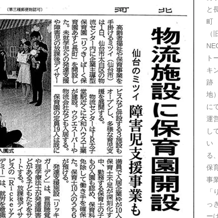
と
町
（
NE
ト
キ
跡
地
に
運
し
い
る
保
事
「
っ
ー