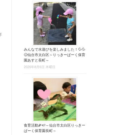
年
みんなで水遊びを楽しみました！💦💦
😊仙台市太白区～りっきーぱーく保育
園あすと長町～
2026年8月6日 木曜日
食育活動🌽🍉～仙台市太白区りっきー
ぱーく保育園長町～