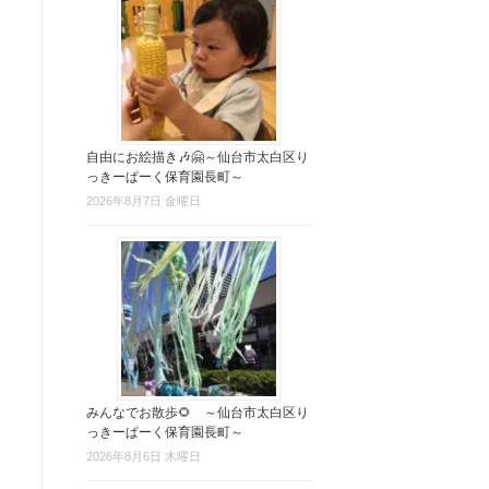
自由にお絵描き🎶🤗～仙台市太白区り
っきーぱーく保育園長町～
2026年8月7日 金曜日
みんなでお散歩🌻 ～仙台市太白区り
っきーぱーく保育園長町～
2026年8月6日 木曜日