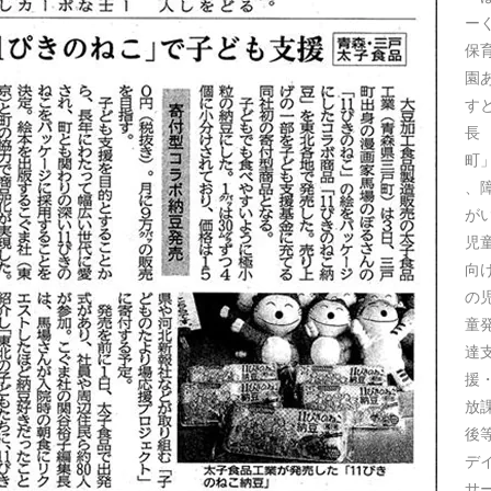
ー
保
園
す
長
町
、
が
児
向
の
童
達
援
放
後
デ
サ