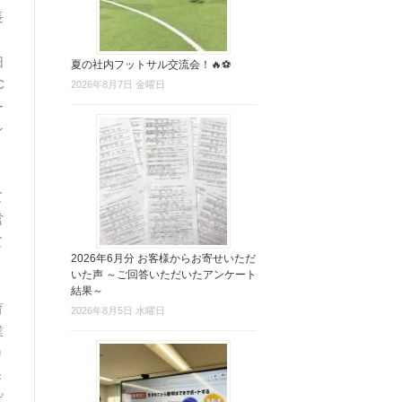
長
旧
夏の社内フットサル交流会！🔥⚽
C
2026年8月7日 金曜日
ー
ン
）
て
営
て
2026年6月分 お客様からお寄せいただ
いた声 ～ご回答いただいたアンケート
、
結果～
育
2026年8月5日 水曜日
業
り
き
ぱ