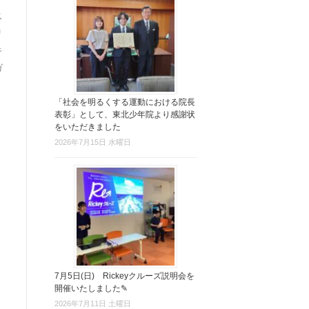
ス
リ
キ
ガ
「社会を明るくする運動における院長
表彰」として、東北少年院より感謝状
をいただきました
2026年7月15日 水曜日
7月5日(日) Rickeyクルーズ説明会を
開催いたしました✎
2026年7月11日 土曜日