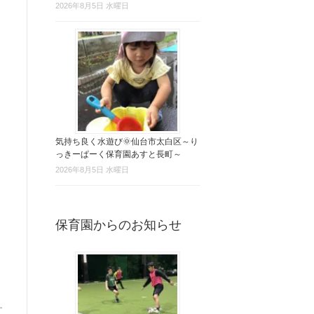
2026年8月5日 水曜日
気持ち良く水遊び🌞仙台市太白区～り
っきーぱーく保育園あすと長町～
2026年8月5日 水曜日
保育園からのお知らせ
す