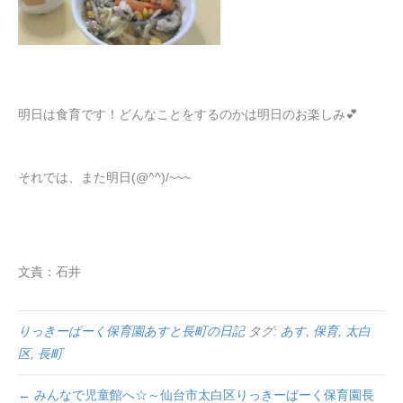
明日は食育です！どんなことをするのかは明日のお楽しみ💕
それでは、また明日(@^^)/~~~
文責：石井
りっきーぱーく保育園あすと長町の日記
タグ:
あす
,
保育
,
太白
区
,
長町
← みんなで児童館へ☆～仙台市太白区りっきーぱーく保育園長