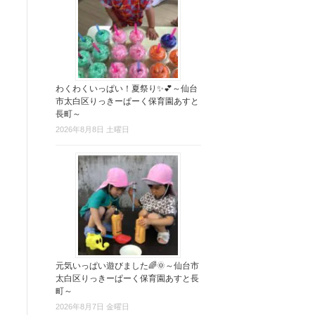
わくわくいっぱい！夏祭り✨💕～仙台
市太白区りっきーぱーく保育園あすと
長町～
2026年8月8日 土曜日
元気いっぱい遊びました🌈🌞～仙台市
太白区りっきーぱーく保育園あすと長
町～
2026年8月7日 金曜日