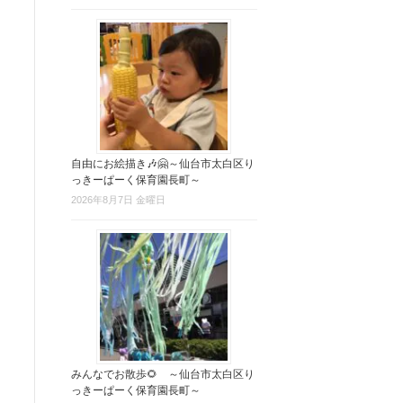
自由にお絵描き🎶🤗～仙台市太白区り
っきーぱーく保育園長町～
2026年8月7日 金曜日
みんなでお散歩🌻 ～仙台市太白区り
っきーぱーく保育園長町～