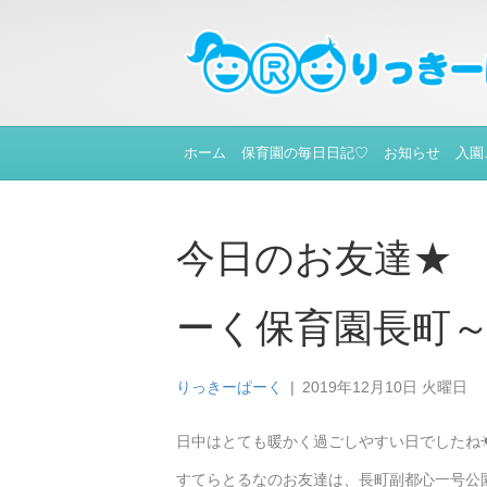
ホーム
保育園の毎日日記♡
お知らせ
入園
今日のお友達★
ーく保育園長町
りっきーぱーく
|
2019年12月10日 火曜日
日中はとても暖かく過ごしやすい日でしたね
すてらとるなのお友達は、長町副都心一号公