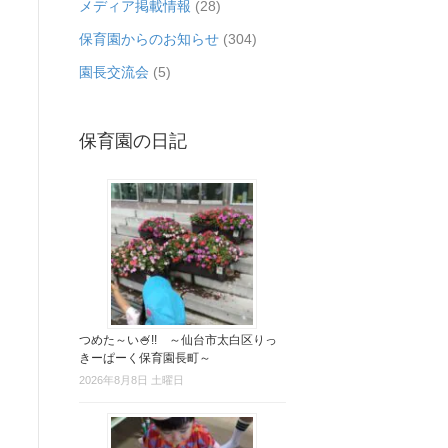
メディア掲載情報
(28)
保育園からのお知らせ
(304)
園長交流会
(5)
保育園の日記
つめた～い🍧!! ～仙台市太白区りっ
きーぱーく保育園長町～
2026年8月8日 土曜日