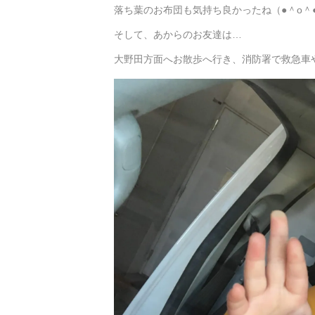
落ち葉のお布団も気持ち良かったね（●＾o＾
そして、あからのお友達は…
大野田方面へお散歩へ行き、消防署で救急車