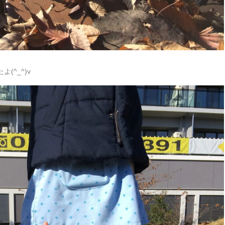
^_^)v