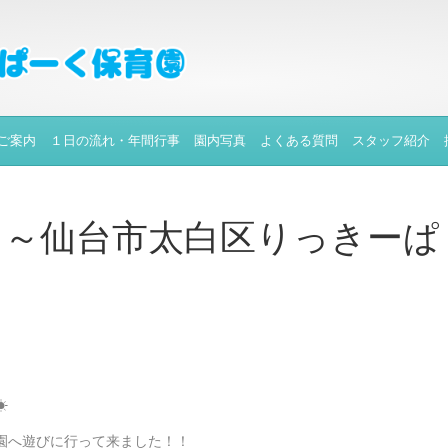
ご案内
１日の流れ・年間行事
園内写真
よくある質問
スタッフ紹介
 ～仙台市太白区りっきーぱ
～
☀
園へ遊びに行って来ました！！