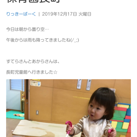
りっきーぱーく
|
2019年12月17日 火曜日
今日は朝から曇り空…
午後からは雨も降ってきましたね(/_;)
すてらさんとあからさんは、
長町児童館へ行きました☆