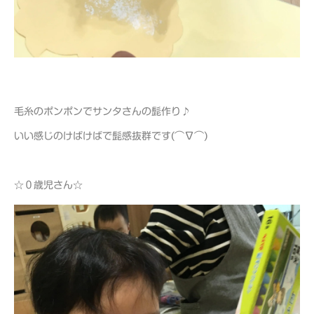
毛糸のポンポンでサンタさんの髭作り♪
いい感じのけばけばで髭感抜群です(⌒∇⌒)
☆０歳児さん☆