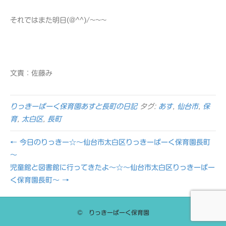
それではまた明日(@^^)/~~~
文責：佐藤み
りっきーぱーく保育園あすと長町の日記
タグ:
あす
,
仙台市
,
保
育
,
太白区
,
長町
← 今日のりっきー☆～仙台市太白区りっきーぱーく保育園長町
～
児童館と図書館に行ってきたよ～☆～仙台市太白区りっきーぱー
く保育園長町～ →
© りっきーぱーく保育園