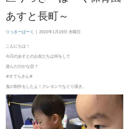
あすと長町～
りっきーぱーく
|
2022年1月19日 水曜日
こんにちは！
今日のあすとのお友だちは何をして
遊んだのかな😊？
❄すてらさん❄
鬼の制作をしたよ！クレヨンでなぐり描き。