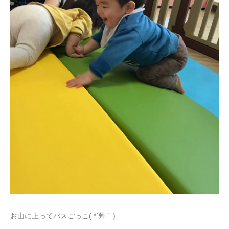
お山に上ってバスごっこ( *´艸｀)