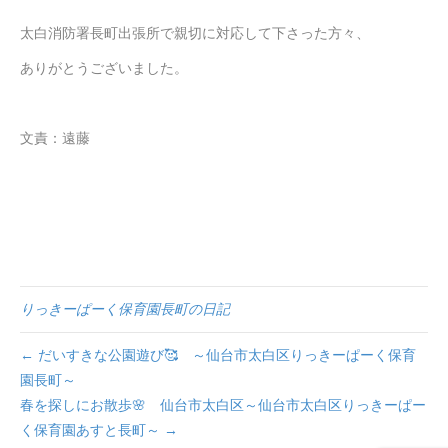
太白消防署長町出張所で親切に対応して下さった方々、
ありがとうございました。
文責：遠藤
りっきーぱーく保育園長町の日記
← だいすきな公園遊び🥰 ～仙台市太白区りっきーぱーく保育
園長町～
春を探しにお散歩🌸 仙台市太白区～仙台市太白区りっきーぱー
く保育園あすと長町～ →