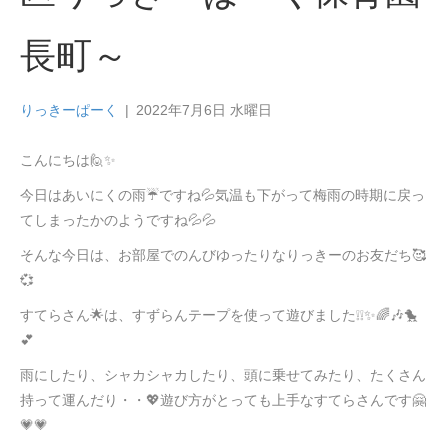
長町～
りっきーぱーく
|
2022年7月6日 水曜日
こんにちは🙋✨
今日はあいにくの雨☔ですね💦気温も下がって梅雨の時期に戻っ
てしまったかのようですね💦💦
そんな今日は、お部屋でのんびゆったりなりっきーのお友だち🥰
💞
すてらさん🌟は、すずらんテープを使って遊びました❕❕✨🌈🎶🐤
💕
雨にしたり、シャカシャカしたり、頭に乗せてみたり、たくさん
持って運んだり・・💖遊び方がとっても上手なすてらさんです🤗
💗💗