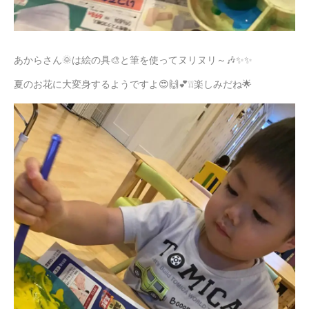
あからさん🌞は絵の具🎨と筆を使ってヌリヌリ～🎶✨✨
夏のお花に大変身するようですよ😍🙌💕❕❕楽しみだね🌟