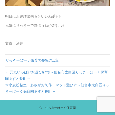
明日は水遊び出来るといいね🌈✨✨
元気にりっきーで遊ぼうね(^O^)／🎶
文責：酒井
りっきーぱーく保育園長町の日記
← 元気いっぱい水遊び!(^^)!～仙台市太白区りっきーぱーく保育
園あすと長町～
☆小麦粉粘土・あさがお制作・マット遊び☆～仙台市太白区りっ
きーぱーく保育園あすと長町～ →
© りっきーぱーく保育園