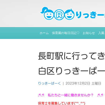
ホーム
保育園の毎日日記♡
お知らせ
入園
長町駅に行ってき
白区りっきーぱ
りっきーぱーく
|
2023年12月2日 土曜日
♬♬ 私たちと一緒に働きませんか？ ♬♬
保育士を募集しています(*^_^*)