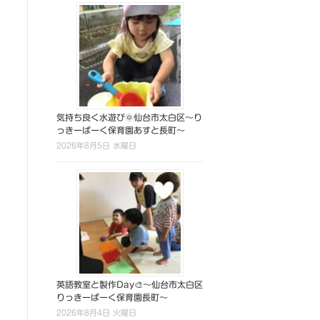
気持ち良く水遊び🌞仙台市太白区～り
っきーぱーく保育園あすと長町～
2026年8月5日 水曜日
英語教室と製作Day🎨～仙台市太白区
りっきーぱーく保育園長町～
2026年8月4日 火曜日