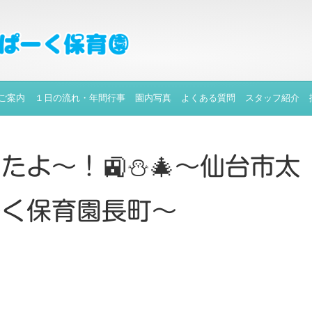
ご案内
１日の流れ・年間行事
園内写真
よくある質問
スタッフ紹介
たよ～！🚉⛄🎄～仙台市太
ーく保育園長町～