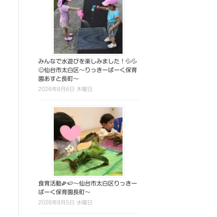
みんなで水遊びを楽しみました！💦💦
😊仙台市太白区～りっきーぱーく保育
園あすと長町～
2026年8月6日 木曜日
食育活動🌽🍉～仙台市太白区りっきー
ぱーく保育園長町～
2026年8月5日 水曜日