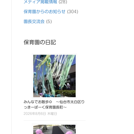
メディア掲載情報
(28)
保育園からのお知らせ
(304)
園長交流会
(5)
保育園の日記
みんなでお散歩🌻 ～仙台市太白区り
っきーぱーく保育園長町～
2026年8月6日 木曜日