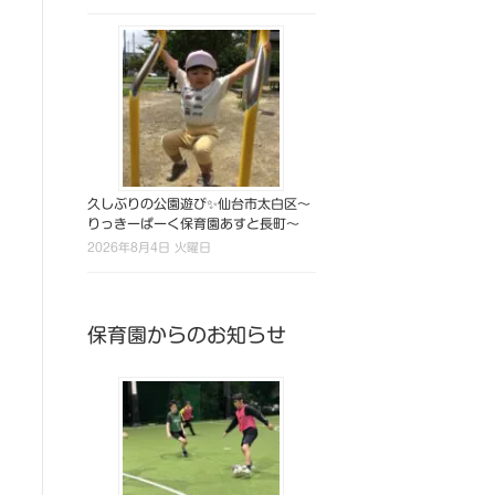
久しぶりの公園遊び✨仙台市太白区～
りっきーぱーく保育園あすと長町～
2026年8月4日 火曜日
保育園からのお知らせ