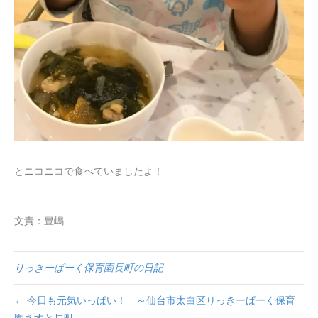
とニコニコで食べていましたよ！
文責：豊嶋
りっきーぱーく保育園長町の日記
← 今日も元気いっぱい！ ～仙台市太白区りっきーぱーく保育