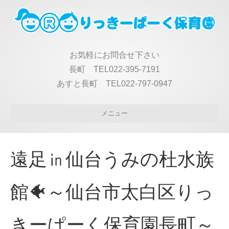
お気軽にお問合せ下さい
長町 TEL022-395-7191
あすと長町 TEL022-797-0947
メニュー
遠足㏌仙台うみの杜水族
館🐠～仙台市太白区りっ
きーぱーく保育園長町～