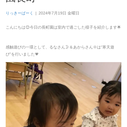
りっきーぱーく
|
2024年7月19日 金曜日
こんにちは😊今日の長町園は室内で過ごした様子を紹介します🌟
感触遊びの一環として、るなさん🌛＆あからさん🌞は“寒天遊
び”を行いました💗