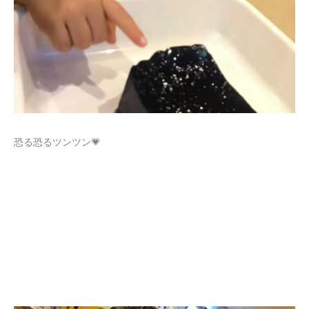
恐る恐るツンツン💗