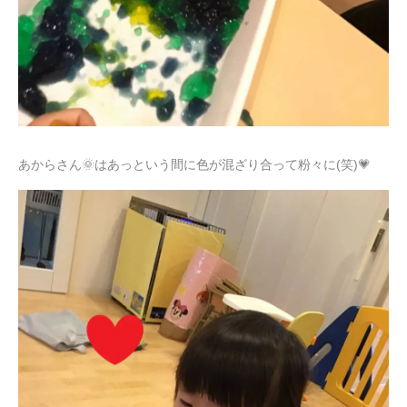
あからさん🌞はあっという間に色が混ざり合って粉々に(笑)💗