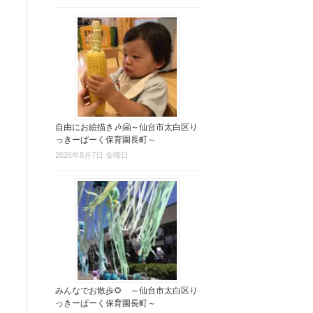
自由にお絵描き🎶🤗～仙台市太白区り
っきーぱーく保育園長町～
2026年8月7日 金曜日
みんなでお散歩🌻 ～仙台市太白区り
っきーぱーく保育園長町～