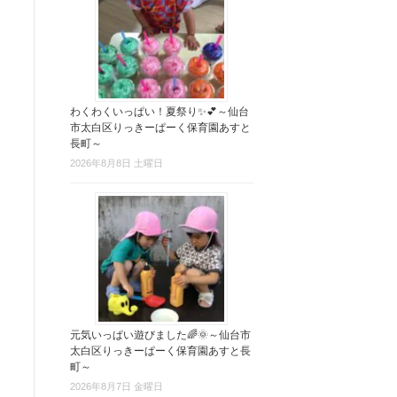
わくわくいっぱい！夏祭り✨💕～仙台
市太白区りっきーぱーく保育園あすと
長町～
2026年8月8日 土曜日
元気いっぱい遊びました🌈🌞～仙台市
太白区りっきーぱーく保育園あすと長
町～
2026年8月7日 金曜日