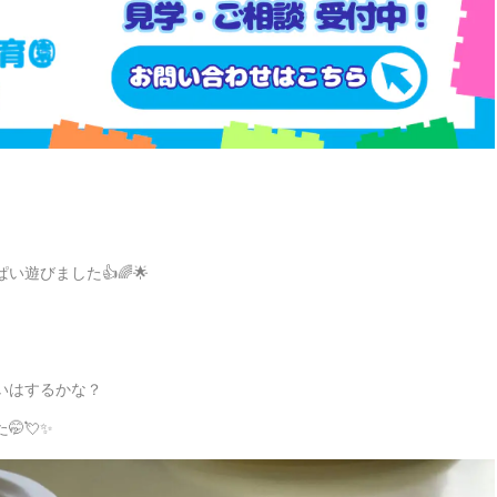
遊びました👍🌈🌟
いはするかな？
🤭💘✨