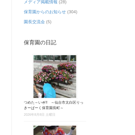
メディア掲載情報
(28)
保育園からのお知らせ
(304)
園長交流会
(5)
保育園の日記
つめた～い🍧!! ～仙台市太白区りっ
きーぱーく保育園長町～
2026年8月8日 土曜日