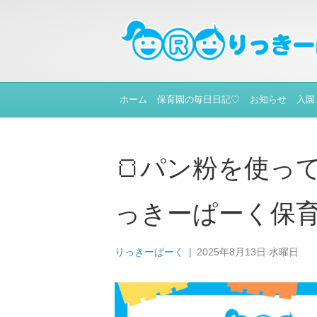
ホーム
保育園の毎日日記♡
お知らせ
入園
🍞パン粉を使っ
っきーぱーく保
りっきーぱーく
|
2025年8月13日 水曜日