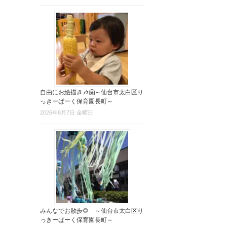
自由にお絵描き🎶🤗～仙台市太白区り
っきーぱーく保育園長町～
2026年8月7日 金曜日
みんなでお散歩🌻 ～仙台市太白区り
っきーぱーく保育園長町～