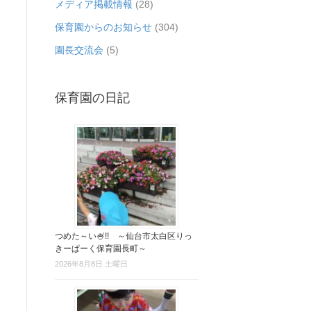
メディア掲載情報
(28)
保育園からのお知らせ
(304)
園長交流会
(5)
保育園の日記
つめた～い🍧!! ～仙台市太白区りっ
きーぱーく保育園長町～
2026年8月8日 土曜日