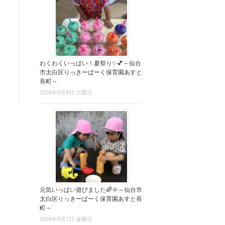
わくわくいっぱい！夏祭り✨💕～仙台
市太白区りっきーぱーく保育園あすと
長町～
2026年8月8日 土曜日
元気いっぱい遊びました🌈🌞～仙台市
太白区りっきーぱーく保育園あすと長
町～
2026年8月7日 金曜日