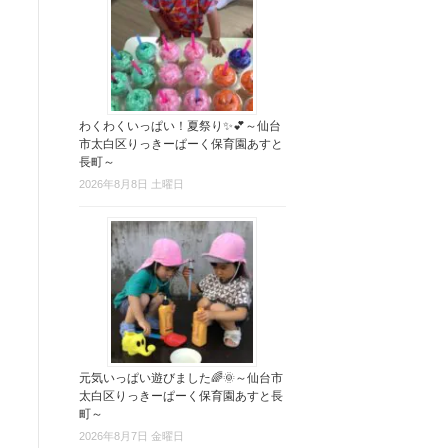
わくわくいっぱい！夏祭り✨💕～仙台
市太白区りっきーぱーく保育園あすと
長町～
2026年8月8日 土曜日
元気いっぱい遊びました🌈🌞～仙台市
太白区りっきーぱーく保育園あすと長
町～
2026年8月7日 金曜日