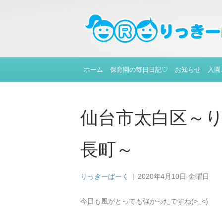
ホーム
保育園の毎日日記♡
お知らせ
入園
仙台市太白区～
長町～
りっきーぱーく
|
2020年4月10日 金曜日
今日も風がとっても強かったですね(>_<)