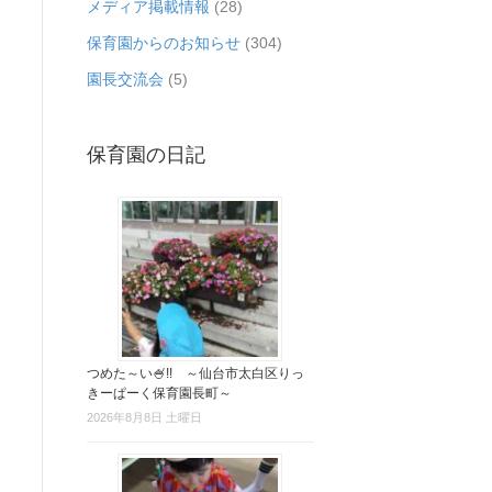
メディア掲載情報
(28)
保育園からのお知らせ
(304)
園長交流会
(5)
保育園の日記
つめた～い🍧!! ～仙台市太白区りっ
きーぱーく保育園長町～
2026年8月8日 土曜日