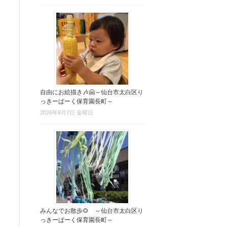
自由にお絵描き🎶🤗～仙台市太白区り
っきーぱーく保育園長町～
2026年8月7日 金曜日
みんなでお散歩🌻 ～仙台市太白区り
っきーぱーく保育園長町～