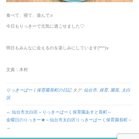
食べて、寝て、遊んで♬
今日もりっきーで元気に過ごせました♡
明日もみんなに会えるのを楽しみにしています(*^^)v
文責：木村
りっきーぱーく保育園長町の日記
タグ:
仙台市
,
保育
,
園長
,
太白
区
← 仙台市太白区～りっきーぱーく保育園あすと長町～
金曜日のりっきー★～仙台市太白区りっきーぱーく保育園長町～
→