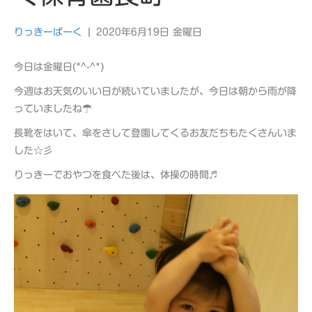
りっきーぱーく
|
2020年6月19日 金曜日
今日は金曜日(*^-^*)
今週はお天気のいい日が続いていましたが、今日は朝から雨が降
っていましたね☂
長靴をはいて、傘をさして登園してくるお友だちもたくさんいま
した☆彡
りっきーでおやつを食べた後は、体操の時間♬