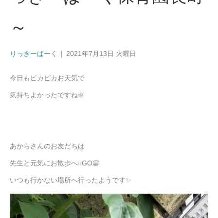
～
りっきーぱーく
|
2021年7月13日 火曜日
今日もピカピカお天気で
気持ちよかったですね🌞
あからさんのお友だちは
先生と元気にお散歩へ❕❕GO🤗
いつも行かない場所へ行ったようです✨