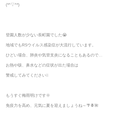
(*^▽^*)
登園人数が少ない長町園でした😭
地域でもRSウイルス感染症が大流行しています。
ひどい場合、肺炎や気管支炎になることもあるので…
お熱や咳、鼻水などの症状が出た場合は
警戒してみてください❕❕
もうすぐ梅雨明けです🌞
免疫力を高め、元気に夏を迎えましょうね～🌴🍍🌺