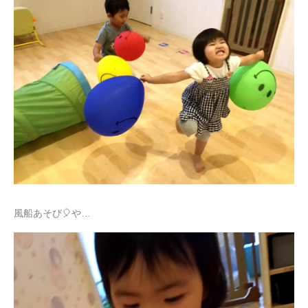
風船あそび🎈や…