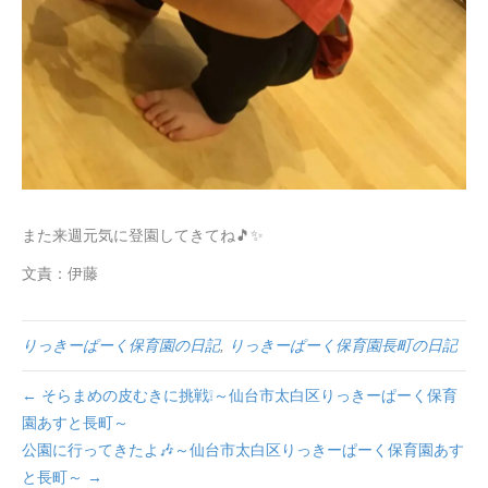
また来週元気に登園してきてね🎵✨
文責：伊藤
りっきーぱーく保育園の日記
,
りっきーぱーく保育園長町の日記
← そらまめの皮むきに挑戦❕～仙台市太白区りっきーぱーく保育
園あすと長町～
公園に行ってきたよ🎶～仙台市太白区りっきーぱーく保育園あす
と長町～ →