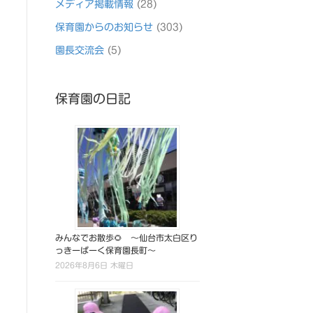
メディア掲載情報
(28)
保育園からのお知らせ
(303)
園長交流会
(5)
保育園の日記
みんなでお散歩🌻 ～仙台市太白区り
っきーぱーく保育園長町～
2026年8月6日 木曜日