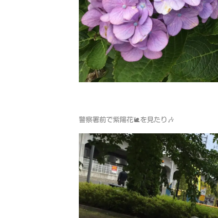
警察署前で紫陽花🐌を見たり🎶