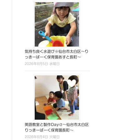
気持ち良く水遊び🌞仙台市太白区～り
っきーぱーく保育園あすと長町～
2026年8月5日 水曜日
英語教室と製作Day🎨～仙台市太白区
りっきーぱーく保育園長町～
2026年8月4日 火曜日