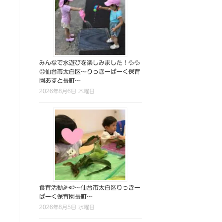
みんなで水遊びを楽しみました！💦💦
😊仙台市太白区～りっきーぱーく保育
園あすと長町～
2026年8月6日 木曜日
食育活動🌽🍉～仙台市太白区りっきー
ぱーく保育園長町～
2026年8月5日 水曜日