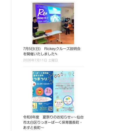
7月5日(日) Rickeyクルーズ説明会
を開催いたしました✎
2026年7月11日 土曜日
令和8年度 夏祭りのお知らせ⭐～仙台
市太白区りっきーぱーく保育園長町・
あすと長町～