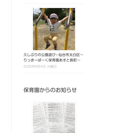
久しぶりの公園遊び✨仙台市太白区～
りっきーぱーく保育園あすと長町～
2026年8月4日 火曜日
保育園からのお知らせ