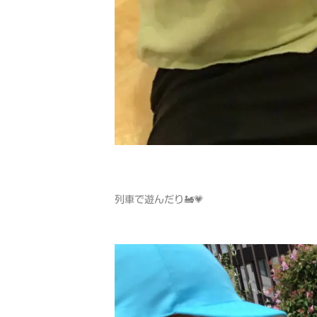
列車で遊んだり🚂💗